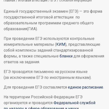
Строка
Главная
Итоговая аттестация
ЕГЭ
Основная информация
навигации
Единый государственный экзамен (ЕГЭ) — это форма
государственной итоговой аттестации по
образовательным программам среднего общего
образования(ГИА).
При проведении ЕГЭ используются контрольные
измерительные материалы (
КИМ
), представляющие
собой комплексы заданий стандартизированной
формы, а также специальные
бланки
для оформления
ответов на задания.
ЕГЭ проводится письменно на русском языке
(за исключением ЕГЭ по иностранным языкам).
Для проведения ЕГЭ составляется
единое расписание
.
На территории Российской Федерации ЕГЭ
организуется и проводится
Федеральной службой
по надзору в сфере образования и науки