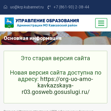
uo@krp.kubannet.ru
+7 (861-93) 2-38-44
Основная информация
Это старая версия сайта
Новая версия сайта доступна по
адресу:
https://org-uo-amo-
kavkazskaya-
r03.gosweb.gosuslugi.ru/