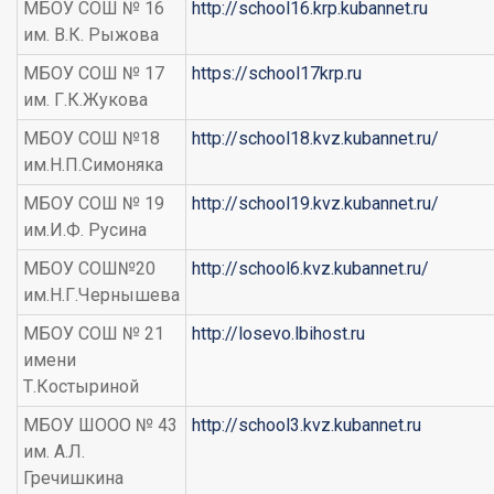
МБОУ СОШ № 16
http://school16.krp.kubannet.ru
им. В.К. Рыжова
МБОУ СОШ № 17
https://school17krp.ru
им. Г.К.Жукова
МБОУ СОШ №18
http://school18.kvz.kubannet.ru/
им.Н.П.Симоняка
МБОУ СОШ № 19
http://school19.kvz.kubannet.ru/
им.И.Ф. Русина
МБОУ СОШ№20
http://school6.kvz.kubannet.ru/
им.Н.Г.Чернышева
МБОУ СОШ № 21
http://losevo.lbihost.ru
имени
Т.Костыриной
МБОУ ШООО № 43
http://school3.kvz.kubannet.ru
им. А.Л.
Гречишкина