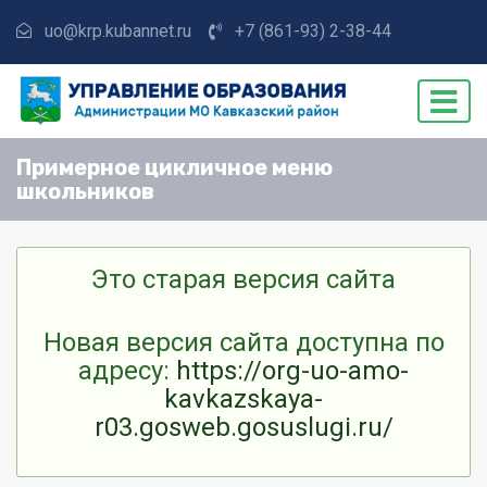
uo@krp.kubannet.ru
+7 (861-93) 2-38-44
Примерное цикличное меню
школьников
Это старая версия сайта
Новая версия сайта доступна по
адресу:
https://org-uo-amo-
kavkazskaya-
r03.gosweb.gosuslugi.ru/