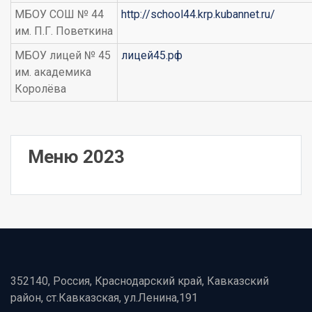
МБОУ СОШ № 44
http://school44.krp.kubannet.ru/
им. П.Г. Поветкина
МБОУ лицей № 45
лицей45.рф
им. академика
Королёва
Меню 2023
352140, Россия, Краснодарский край, Кавказский
район, ст.Кавказская, ул.Ленина,191