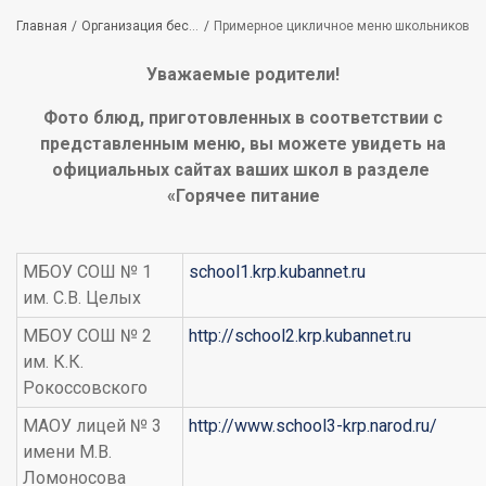
Строка
Главная
Организация бесплатного горячего питания
Примерное цикличное меню школьников
навигации
Уважаемые родители!
Фото блюд, приготовленных в соответствии с
представленным меню, вы можете увидеть на
официальных сайтах ваших школ в разделе
«Горячее питание
МБОУ СОШ № 1
school1.krp.kubannet.ru
им. С.В. Целых
МБОУ СОШ № 2
http://school2.krp.kubannet.ru
им. К.К.
Рокоссовского
МАОУ лицей № 3
http://www.school3-krp.narod.ru/
имени М.В.
Ломоносова