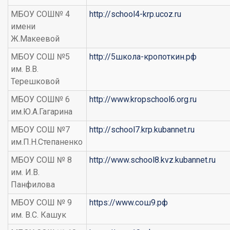
МБОУ СОШ№ 4
http://school4-krp.ucoz.ru
имени
Ж.Макеевой
МБОУ СОШ №5
http://5школа-кропоткин.рф
им. В.В.
Терешковой
МБОУ СОШ№ 6
http://www.kropschool6.org.ru
им.Ю.А.Гагарина
МБОУ СОШ №7
http://school7.krp.kubannet.ru
им.П.Н.Степаненко
МБОУ СОШ № 8
http://www.school8.kvz.kubannet.ru
им. И.В.
Панфилова
МБОУ СОШ № 9
https://www.сош9.рф
им. В.С. Кашук