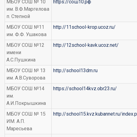
МБОУ СОШ № 10
https://сош10.рф
им. В.Ф.Маргелова
п. Степной
МБОУ СОШ №11
http://11school-krop.ucoz.ru/
им. Ф.Ф. Ушакова
МБОУ СОШ №12
http://12school-kavk.ucoz.net/
имени
А.С.Пушкина
МБОУ СОШ № 13
http://school13dm.ru
им. А.В.Суворова
МБОУ СОШ №14
https://school14kvz.obr23.ru/
им.
А.И.Покрышкина
МБОУ СОШ № 15
http://school15.kvz.kubannet.ru/index
ИМ. А.П.
Маресьева